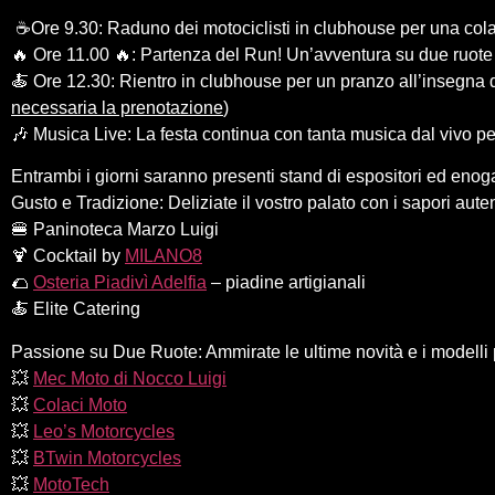
️ ☕Ore 9.30: Raduno dei motociclisti in clubhouse per una cola
️🔥 Ore 11.00 🔥: Partenza del Run! Un’avventura su due ruote
️🍝 Ore 12.30: Rientro in clubhouse per un pranzo all’insegna del
necessaria la prenotazione
)
🎶 Musica Live: La festa continua con tanta musica dal vivo pe
Entrambi i giorni saranno presenti stand di espositori ed enog
Gusto e Tradizione: Deliziate il vostro palato con i sapori aute
🍔 Paninoteca Marzo Luigi
🍹 Cocktail by
MILANO8
🌮
Osteria Piadivì Adelfia
– piadine artigianali
🍝 Elite Catering
️Passione su Due Ruote: Ammirate le ultime novità e i modelli p
💥
Mec Moto di Nocco Luigi
💥
Colaci Moto
💥
Leo’s Motorcycles
💥
BTwin Motorcycles
💥
MotoTech