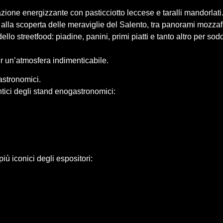
zione energizzante con pasticciotto leccese e taralli mandorlati
 alla scoperta delle meraviglie del Salento, tra panorami mozza
lo streetfood: piadine, panini, primi piatti e tanto altro per sodd
r un’atmosfera indimenticabile.
astronomici.
ntici degli stand enogastronomici:
iù iconici degli espositori: